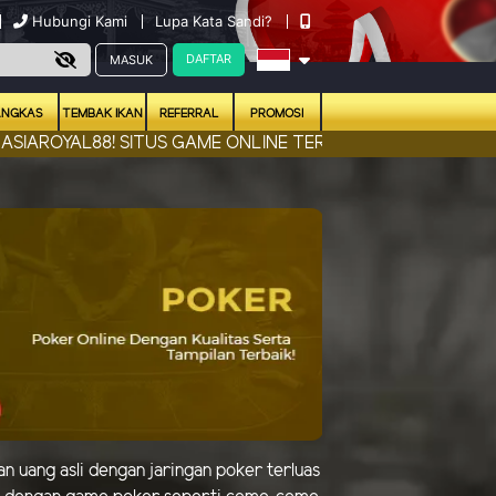
Hubungi Kami
Lupa Kata Sandi?
DAFTAR
ANGKAS
TEMBAK IKAN
REFERRAL
PROMOSI
 GAME ONLINE TERBAIK, TERLENGKAP & TERPERCAYA DI IN
ang asli dengan jaringan poker terluas