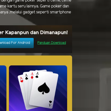
eru dengan game poker seperti ceme, ceme
game kartu seru lainnya. Game poker dan
hanya .melalui gadget seperti smartphone
nload For Android
Panduan Download