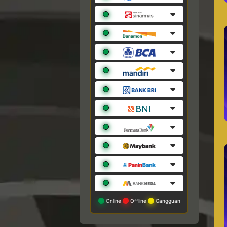
Online
Offline
Gangguan