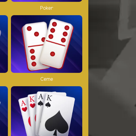
Poker
Ceme