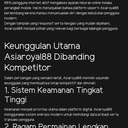
68% pengguna internet aktif mengakses layanan hiburan online melalui
perangkat mobile. Hal ini menunjukkan bahwa platform seperti Asiaroyal88
berkembang karena mampu menyesuaikan diri dengan kebutuhan pengguna
modern.
Dengan tampilan yang responsif serta navigasi yang mudah dipahami,
Asiaroyal88 menjadi pilihan yang relevan bagi berbagai kalangan pengguna.
Keunggulan Utama
Asiaroyal88 Dibanding
Kompetitor
Dalam persaingan yang semakin ketat, Asiaroyal88 memiliki sejumlah
keunggulan yang membuatnya tetap kompetitif dan diminati.
1. Sistem Keamanan Tingkat
Tinggi
Keamanan menjadi prioritas utama dalam platform digital. Asiaroyal88
menggunakan sistem enkripsi modern untuk melindungi data pribadi serta
transaksi pengguna.
2. Ragam Permainan Lengkap