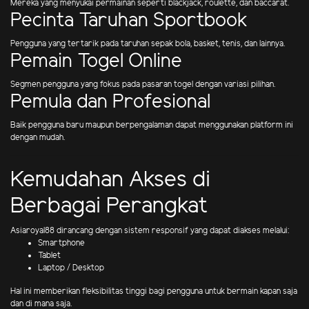
Mereka yang menyukai permainan seperti blackjack, roulette, dan baccarat.
Pecinta Taruhan Sportbook
Pengguna yang tertarik pada taruhan sepak bola, basket, tenis, dan lainnya.
Pemain Togel Online
Segmen pengguna yang fokus pada pasaran togel dengan variasi pilihan.
Pemula dan Profesional
Baik pengguna baru maupun berpengalaman dapat menggunakan platform ini
dengan mudah.
Kemudahan Akses di
Berbagai Perangkat
Asiaroyal88 dirancang dengan sistem responsif yang dapat diakses melalui:
Smartphone
Tablet
Laptop / Desktop
Hal ini memberikan fleksibilitas tinggi bagi pengguna untuk bermain kapan saja
dan di mana saja.