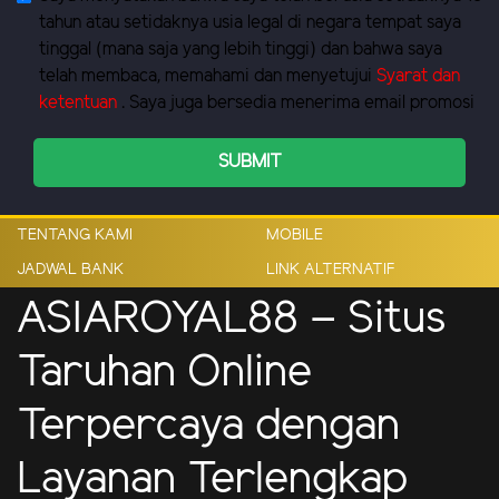
tahun atau setidaknya usia legal di negara tempat saya
tinggal (mana saja yang lebih tinggi) dan bahwa saya
telah membaca, memahami dan menyetujui
Syarat dan
ketentuan
. Saya juga bersedia menerima email promosi
SUBMIT
TENTANG KAMI
MOBILE
JADWAL BANK
LINK ALTERNATIF
ASIAROYAL88 – Situs
Taruhan Online
Terpercaya dengan
Layanan Terlengkap