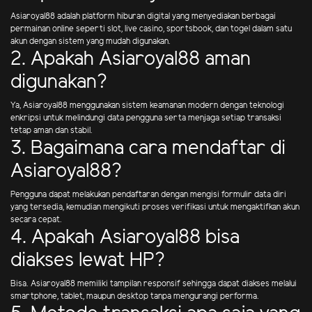
Asiaroyal88 adalah platform hiburan digital yang menyediakan berbagai
permainan online seperti slot, live casino, sportsbook, dan togel dalam satu
akun dengan sistem yang mudah digunakan.
2. Apakah Asiaroyal88 aman
digunakan?
Ya, Asiaroyal88 menggunakan sistem keamanan modern dengan teknologi
enkripsi untuk melindungi data pengguna serta menjaga setiap transaksi
tetap aman dan stabil.
3. Bagaimana cara mendaftar di
Asiaroyal88?
Pengguna dapat melakukan pendaftaran dengan mengisi formulir data diri
yang tersedia, kemudian mengikuti proses verifikasi untuk mengaktifkan akun
secara cepat.
4. Apakah Asiaroyal88 bisa
diakses lewat HP?
Bisa. Asiaroyal88 memiliki tampilan responsif sehingga dapat diakses melalui
smartphone, tablet, maupun desktop tanpa mengurangi performa.