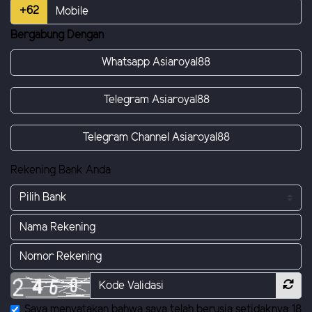
+62
Bergabung Dengan
Whatsapp Asiaroyal88
Telegram Asiaroyal88
Telegram Channel Asiaroyal88
Rekening Bank Anda
Saya menyatakan bahwa saya telah berusia setidaknya 18