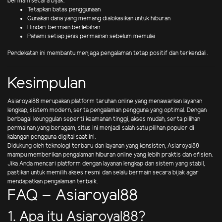
bermain secara bijak:
Tetapkan batas penggunaan
Gunakan dana yang memang dialokasikan untuk hiburan
Hindari bermain berlebihan
Pahami setiap jenis permainan sebelum memulai
Pendekatan ini membantu menjaga pengalaman tetap positif dan terkendali.
Kesimpulan
Asiaroyal88 merupakan platform taruhan online yang menawarkan layanan
lengkap, sistem modern, serta pengalaman pengguna yang optimal. Dengan
berbagai keunggulan seperti keamanan tinggi, akses mudah, serta pilihan
permainan yang beragam, situs ini menjadi salah satu pilihan populer di
kalangan pengguna digital saat ini.
Didukung oleh teknologi terbaru dan layanan yang konsisten, Asiaroyal88
mampu memberikan pengalaman hiburan online yang lebih praktis dan efisien.
Jika Anda mencari platform dengan layanan lengkap dan sistem yang stabil,
pastikan untuk memilih akses resmi dan selalu bermain secara bijak agar
mendapatkan pengalaman terbaik.
FAQ – Asiaroyal88
1. Apa itu Asiaroyal88?