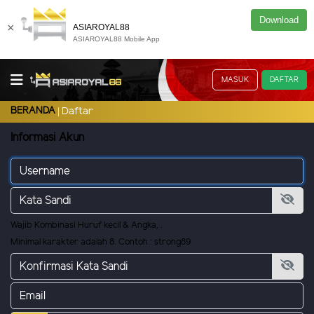
Download
×
ASIAROYAL88
ASIAROYAL88 Mobile App
MASUK
DAFTAR
BERANDA
Daftar
Informasi Akun
Wajib Kombinasi Huruf kecil & Angka, .
Minimal karakter adalah 8. Contoh : strong89