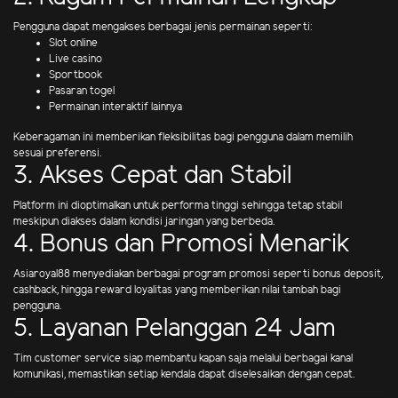
Pengguna dapat mengakses berbagai jenis permainan seperti:
Slot online
Live casino
Sportbook
Pasaran togel
Permainan interaktif lainnya
Keberagaman ini memberikan fleksibilitas bagi pengguna dalam memilih
sesuai preferensi.
3. Akses Cepat dan Stabil
Platform ini dioptimalkan untuk performa tinggi sehingga tetap stabil
meskipun diakses dalam kondisi jaringan yang berbeda.
4. Bonus dan Promosi Menarik
Asiaroyal88 menyediakan berbagai program promosi seperti bonus deposit,
cashback, hingga reward loyalitas yang memberikan nilai tambah bagi
pengguna.
5. Layanan Pelanggan 24 Jam
Tim customer service siap membantu kapan saja melalui berbagai kanal
komunikasi, memastikan setiap kendala dapat diselesaikan dengan cepat.